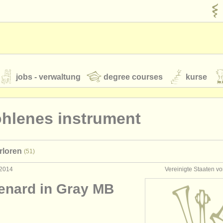
jobs - verwaltung
degree courses
kurse
rumente
ohlenes instrument
jugendorchester
rloren
(51)
feeds
nachrichten in der klassischen musik
 2014
Vereinigte Staaten v
enard in Gray MB
t our
ATS
ATS
faq
einloggen