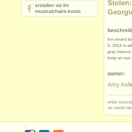
Stolen:
erstellen sie ihr
Georgi
musicalchairs-konto
beschrei
fox renard b
5, 2014 in at
gray marcus 
keep an eye 
owner:
Amy Kel
whilst musical
we cannot take
: