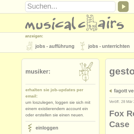
anzeigen:
jobs - aufführung
jobs - unterrichten
instrumentenverkauf
gestohlene inst
gest
verzeichnisse:
musiker:
orchester
musikhochschulen
erhalten sie job-updates per
fagott ve
musicalchairs:
email:
über musicalchairs
kontakt
rss 
Veröff.: 28 Mär
um loszulegen, loggen sie sich mit
einem existierendem account ein
verlage:
Fox R
oder erstellen sie einen neuen.
anzeige veröffentlichen
find out abou
Case
einloggen