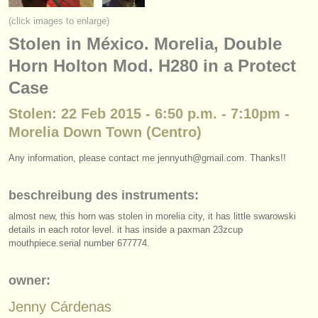
instrumentenverkauf
(click images to enlarge)
Stolen in México. Morelia, Double
gestohlene instrumente
Horn Holton Mod. H280 in a Protect
verzeichnisse:
Case
orchester
Stolen: 22 Feb 2015 - 6:50 p.m. - 7:10pm -
musikhochschulen
Morelia Down Town (Centro)
jugendorchester
Any information, please contact me jennyuth@gmail.com. Thanks!!
musicalchairs:
beschreibung des instruments:
über musicalchairs
almost new, this horn was stolen in morelia city, it has little swarowski
details in each rotor level. it has inside a paxman 23zcup
kontakt
mouthpiece.serial number 677774.
rss feeds
owner:
nachrichten in der klassischen musik
Jenny Cárdenas