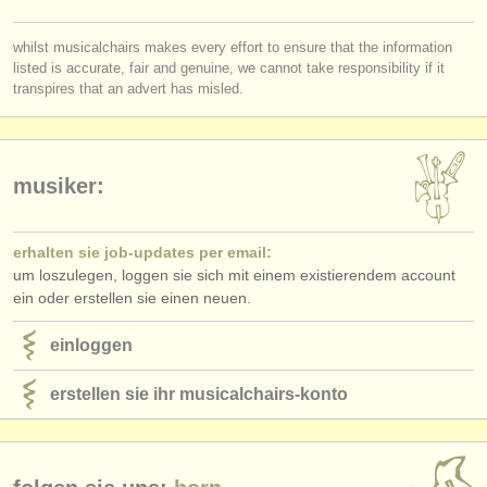
verlage:
anzeige veröffentlichen
whilst musicalchairs makes every effort to ensure that the information
listed is accurate, fair and genuine, we cannot take responsibility if it
transpires that an advert has misled.
find out about our
ATS
ATS
faq
musiker:
einloggen
erhalten sie job-updates per email:
um loszulegen, loggen sie sich mit einem existierendem account
ein oder erstellen sie einen neuen.
einloggen
erstellen sie ihr musicalchairs-konto