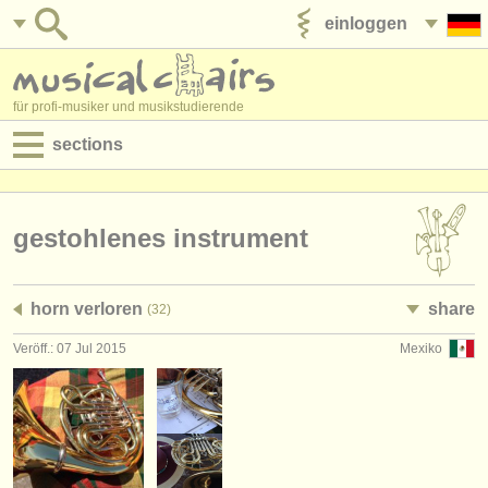
einloggen
anzeige veröffentlichen
für profi-musiker und musikstudierende
sections
anzeigen:
jobs - aufführung
gestohlenes instrument
jobs - unterrichten
horn verloren
share
(32)
jobs - verwaltung
Veröff.: 07 Jul 2015
Mexiko
degree courses
kurse
musikwettbewerbe