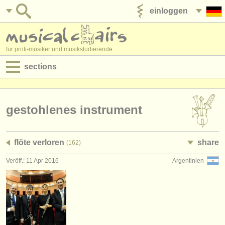
einloggen
anzeige veröffentlichen
für profi-musiker und musikstudierende
sections
anzeigen:
jobs - aufführung
gestohlenes instrument
jobs - unterrichten
flöte verloren
share
(162)
jobs - verwaltung
Veröff.: 11 Apr 2016
Argentinien
degree courses
kurse
musikwettbewerbe