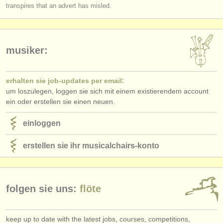
verlage:
transpires that an advert has misled.
anzeige veröffentlichen
find out about our
ATS
musiker:
ATS
faq
erhalten sie job-updates per email:
einloggen
um loszulegen, loggen sie sich mit einem existierendem account
ein oder erstellen sie einen neuen.
einloggen
erstellen sie ihr musicalchairs-konto
folgen sie uns:
flöte
keep up to date with the latest jobs, courses, competitions,