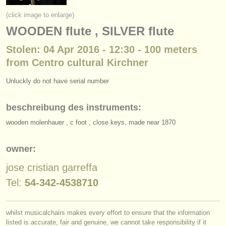
instrumentenverkauf
(click image to enlarge)
WOODEN flute , SILVER flute
gestohlene instrumente
Stolen: 04 Apr 2016 - 12:30 - 100 meters
verzeichnisse:
from Centro cultural Kirchner
orchester
Unluckly do not have serial number
musikhochschulen
beschreibung des instruments:
jugendorchester
wooden molenhauer , c foot , close keys, made near 1870
musicalchairs:
über musicalchairs
owner:
jose cristian garreffa
kontakt
Tel:
54-342-4538710
rss feeds
nachrichten in der klassischen musik
whilst musicalchairs makes every effort to ensure that the information
listed is accurate, fair and genuine, we cannot take responsibility if it