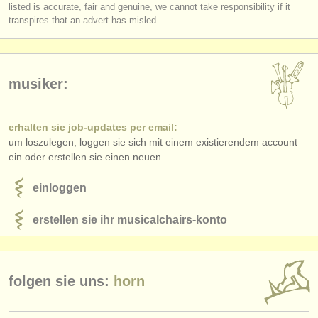
verlage:
listed is accurate, fair and genuine, we cannot take responsibility if it
transpires that an advert has misled.
anzeige veröffentlichen
find out about our
ATS
musiker:
ATS
faq
einloggen
erhalten sie job-updates per email:
um loszulegen, loggen sie sich mit einem existierendem account
ein oder erstellen sie einen neuen.
einloggen
erstellen sie ihr musicalchairs-konto
folgen sie uns:
horn