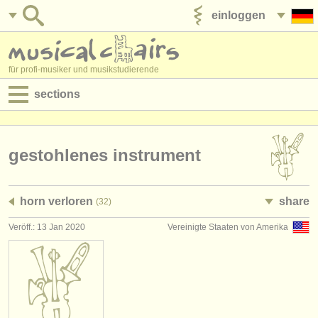
einloggen
anzeige veröffentlichen
für profi-musiker und musikstudierende
sections
anzeigen:
jobs - aufführung
gestohlenes instrument
jobs - unterrichten
horn verloren
share
(32)
jobs - verwaltung
Veröff.: 13 Jan 2020
Vereinigte Staaten von Amerika
degree courses
kurse
musikwettbewerbe