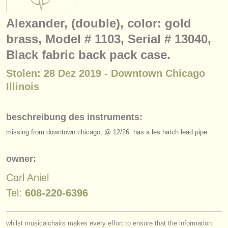
instrumentenverkauf
Alexander, (double), color: gold
gestohlene instrumente
brass, Model # 1103, Serial # 13040,
verzeichnisse:
Black fabric back pack case.
orchester
Stolen: 28 Dez 2019 - Downtown Chicago
Illinois
musikhochschulen
jugendorchester
beschreibung des instruments:
musicalchairs:
missing from downtown chicago, @ 12/
26. has a les hatch lead pipe.
über musicalchairs
owner:
kontakt
Carl Aniel
Tel:
608-220-6396
rss feeds
nachrichten in der klassischen musik
whilst musicalchairs makes every effort to ensure that the information