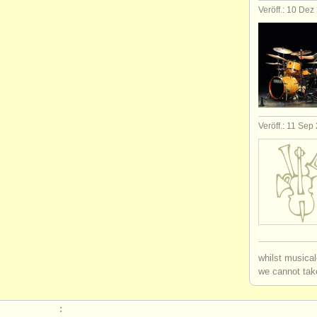
Veröff.: 10 Dez
Veröff.: 11 Sep
whilst musical
we cannot take
: