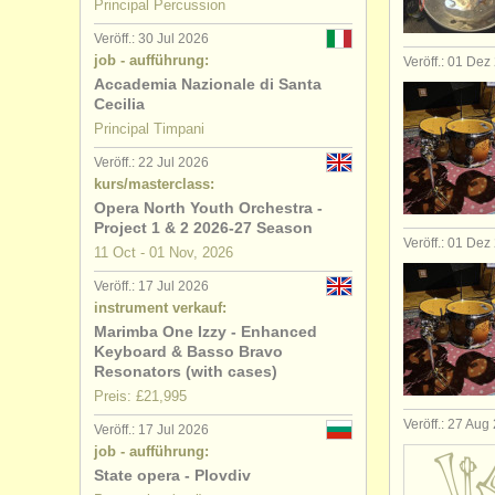
Principal Percussion
degree cou
Veröff.: 30 Jul 2026
job - aufführung:
Veröff.: 01 Dez
wettbewer
Accademia Nazionale di Santa
Cecilia
Principal Timpani
instrument
Veröff.: 22 Jul 2026
instrument
kurs/masterclass:
Opera North Youth Orchestra -
Project 1 & 2 2026-27 Season
instrument
Veröff.: 01 Dez
11 Oct - 01 Nov, 2026
Veröff.: 17 Jul 2026
instrument verkauf:
Marimba One Izzy - Enhanced
Keyboard & Basso Bravo
Resonators (with cases)
Preis: £21,995
Veröff.: 27 Aug
Veröff.: 17 Jul 2026
job - aufführung:
State opera - Plovdiv