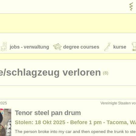
jobs - verwaltung
degree courses
kurse
rumente
e/
schlagzeug verloren
(8)
jugendorchester
feeds
nachrichten in der klassischen musik
 2025
Vereinigte Staaten v
führung: pauke/
schlagzeug
(15)
Tenor steel pan drum
rrichten: pauke/
schlagzeug
(2)
Stolen: 18 Okt 2025 - Before 1 pm - Tacoma, 
t our
ATS
ATS
faq
einloggen
The person broke into my car and then opened the trunk to steal 
erclass pauke/
schlagzeug
(8)