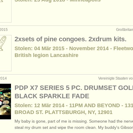
 2015
Großbrita
2xsets of pine congoes. 2xdrum kits.
Stolen: 04 Mär 2015 - November 2014 - Fleetw
British legion Lancashire
 2014
Vereinigte Staaten v
PDP X7 SERIES 5 PC. DRUMSET GOL
BLACK SPARKLE FADE
Stolen: 12 Mär 2014 - 11PM AND BEYOND - 13
BROAD ST. PLATTSBURGH, NY, 12901
My baby is gone, part of me is missing. Someone had the nerv
steal my drum set and wipe the room clean. My buddy's Gibson