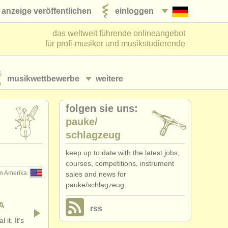
anzeige veröffentlichen
einloggen
das weltweit führende onlineangebot
für profi-musiker und musikstudierende
musikwettbewerbe
weitere
folgen sie uns:
pauke/
schlagzeug
keep up to date with the latest jobs,
courses, competitions, instrument
on Amerika
sales and news for
pauke/schlagzeug.
WA
rss
it. It’s