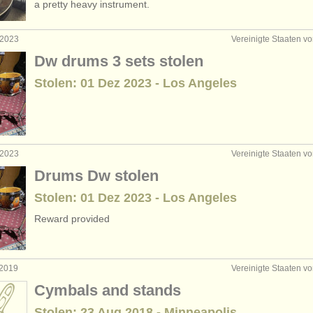
a pretty heavy instrument.
rses: pauke/
schlagzeug
(10)
 2023
Vereinigte Staaten v
b pauke/
schlagzeug
(6)
Dw drums 3 sets stolen
Stolen: 01 Dez 2023 - Los Angeles
enverkauf: pauke
(1)
enverkauf: untuned percussion
(1)
enverkauf: tuned percussion
(1)
 2023
Vereinigte Staaten v
Drums Dw stolen
Stolen: 01 Dez 2023 - Los Angeles
Reward provided
 2019
Vereinigte Staaten v
Cymbals and stands
Stolen: 23 Aug 2018 - Minneapolis