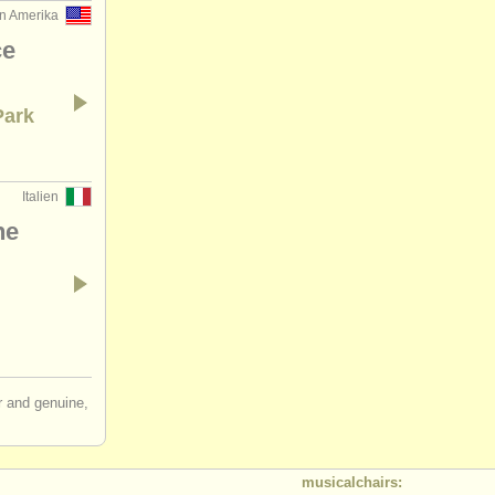
on Amerika
ce
Park
Italien
ne
ir and genuine,
musicalchairs: