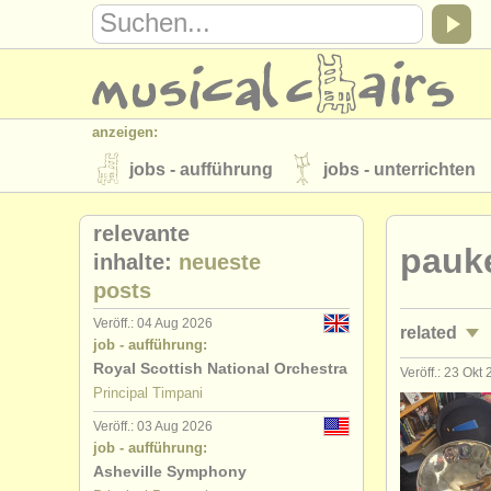
anzeigen:
jobs - aufführung
jobs - unterrichten
instrumentenverkauf
gestohlene inst
relevante
pauk
verzeichnisse:
inhalte:
neueste
posts
orchester
musikhochschulen
Veröff.: 04 Aug 2026
related
musicalchairs:
job - aufführung:
über musicalchairs
kontakt
rss 
Royal Scottish National Orchestra
Veröff.: 23 Okt
jobs - auf
Principal Timpani
verlage:
Veröff.: 03 Aug 2026
jobs - unte
anzeige veröffentlichen
find out abou
job - aufführung:
Asheville Symphony
kurse/
mast