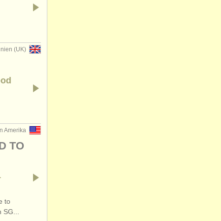
nnien (UK)
ood
on Amerika
D TO
1
e to
 SG...