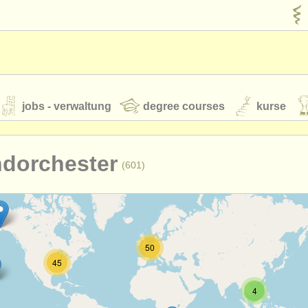
jobs - verwaltung
degree courses
kurse
rumente
ndorchester
(601)
jugendorchester
feeds
nachrichten in der klassischen musik
50
45
t our
ATS
ATS
faq
einloggen
4