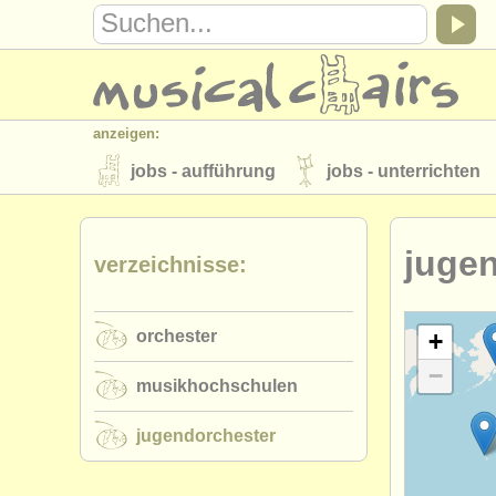
anzeigen:
jobs - aufführung
jobs - unterrichten
instrumentenverkauf
gestohlene inst
juge
verzeichnisse:
verzeichnisse:
orchester
musikhochschulen
orchester
musicalchairs:
+
−
über musicalchairs
kontakt
rss 
musikhochschulen
verlage:
jugendorchester
anzeige veröffentlichen
find out abou