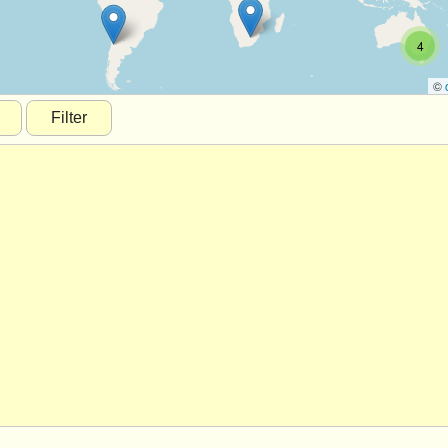
4
©
Filter