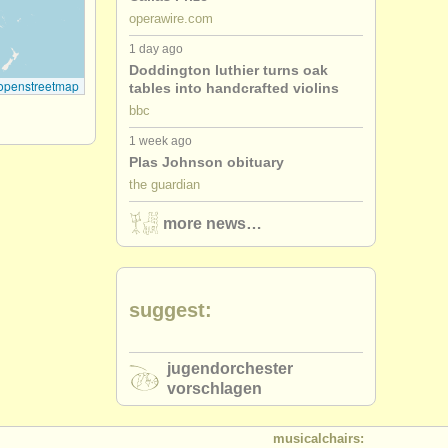
operawire.com
1 day ago
Doddington luthier turns oak
openstreetmap
tables into handcrafted violins
bbc
1 week ago
Plas Johnson obituary
the guardian
more news…
suggest:
jugendorchester
vorschlagen
musicalchairs: