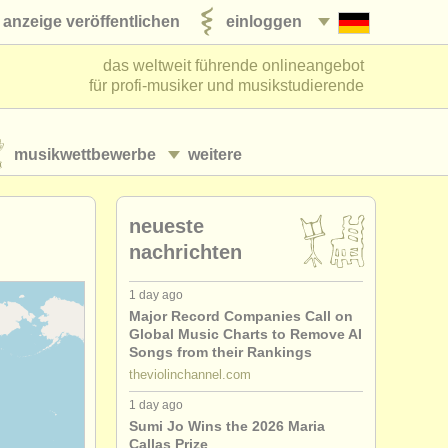
anzeige veröffentlichen
einloggen
das weltweit führende onlineangebot
für profi-musiker und musikstudierende
musikwettbewerbe
weitere
neueste
nachrichten
1 day ago
Major Record Companies Call on
Global Music Charts to Remove AI
Songs from their Rankings
theviolinchannel.com
1 day ago
Sumi Jo Wins the 2026 Maria
Callas Prize