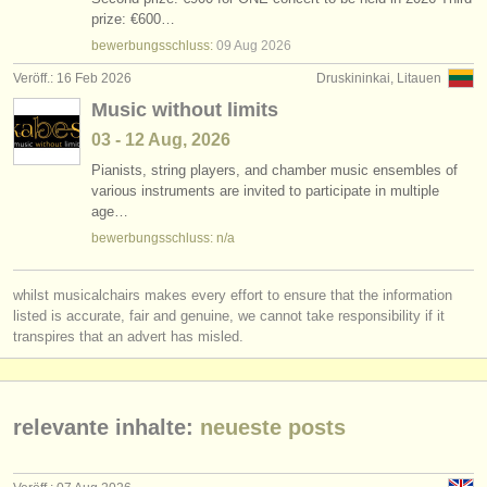
jobs - aufführung: bass/
bariton
(9)
prize: €600…
instrumentenverkauf
bewerbungsschluss:
09 Aug
2026
jobs - unterrichten: sopran/
mezzo
(5)
gestohlene instrumente
Veröff.: 16 Feb 2026
Druskininkai, Litauen
Music without limits
jobs - unterrichten: alt
verzeichnisse:
(2)
03 - 12 Aug, 2026
orchester
jobs - unterrichten: tenor
(5)
Pianists, string players, and chamber music ensembles of
various instruments are invited to participate in multiple
musikhochschulen
jobs - unterrichten: bass/
bariton
(4)
age…
bewerbungsschluss: n/a
jugendorchester
jobs - unterrichten: folk/
trad song
(1)
musicalchairs:
whilst musicalchairs makes every effort to ensure that the information
kurse: alle stimmen
(13)
über musicalchairs
listed is accurate, fair and genuine, we cannot take responsibility if it
transpires that an advert has misled.
degree courses: alle stimmen
(11)
kontakt
musikwettbewerbe: alle stimmen
(34)
rss feeds
relevante inhalte:
neueste posts
nachrichten in der klassischen musik