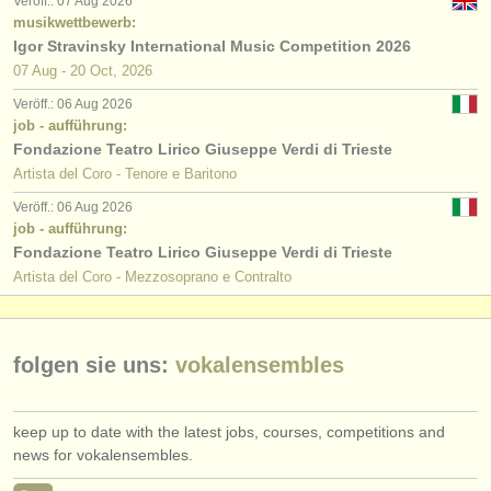
Veröff.: 07 Aug 2026
verlage:
musikwettbewerb:
Igor Stravinsky International Music Competition 2026
anzeige veröffentlichen
07 Aug - 20 Oct, 2026
find out about our
ATS
Veröff.: 06 Aug 2026
job - aufführung:
ATS
faq
Fondazione Teatro Lirico Giuseppe Verdi di Trieste
Artista del Coro - Tenore e Baritono
einloggen
Veröff.: 06 Aug 2026
job - aufführung:
Fondazione Teatro Lirico Giuseppe Verdi di Trieste
Artista del Coro - Mezzosoprano e Contralto
folgen sie uns:
vokalensembles
keep up to date with the latest jobs, courses, competitions and
news for vokalensembles.