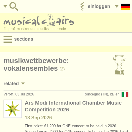
einloggen
anzeige veröffentlichen
für profi-musiker und musikstudierende
sections
anzeigen:
musikwettbewerbe:
jobs - aufführung
vokalensembles
(2)
jobs - unterrichten
related
jobs - verwaltung
Veröff.: 03 Jul 2026
Roncegno (TN), Italien
jobs - aufführung: sopran/
mezzo
(10)
degree courses
Ars Modi International Chamber Music
Competition 2026
jobs - aufführung: alt
(4)
kurse
13 Sep
2026
jobs - aufführung: tenor
(11)
musikwettbewerbe
First prize: €1,200 for ONE concert to be held in 2026
Second prize: €900 for ONE concert to be held in 2026 Third