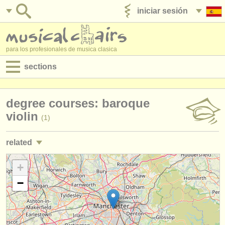
iniciar sesión
anúnciese con nosotros
para los profesionales de musica clasica
sections
anuncios:
degree courses: baroque
empleos - interpretación
violin
(1)
empleos - enseñanza
related
empleos - administración
empleos - interpretación: violín
+
(91)
degree courses
−
empleos - enseñanza: violín
(7)
cursillos
cursos/
masterclass violín
(21)
concursos