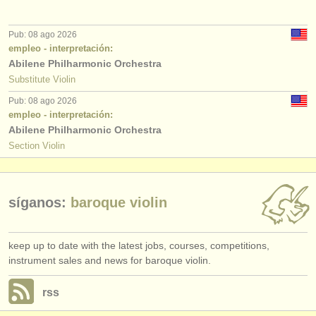
editor:
anúnciese con nosotros
Pub: 08 ago 2026
empleo - interpretación:
find out about our
ATS
Abilene Philharmonic Orchestra
Substitute Violin
ATS
faq
Pub: 08 ago 2026
empleo - interpretación:
iniciar sesión
Abilene Philharmonic Orchestra
Section Violin
síganos:
baroque violin
keep up to date with the latest jobs, courses, competitions,
instrument sales and news for baroque violin.
rss