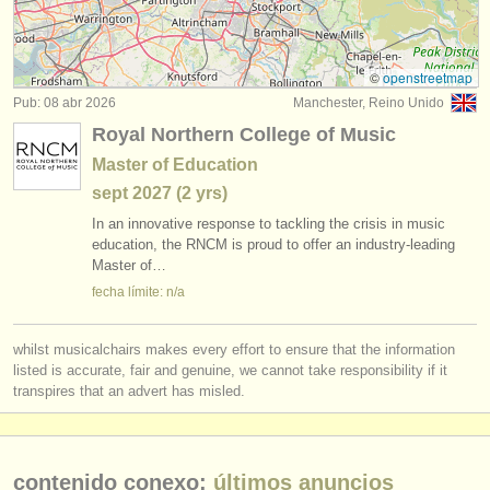
cursillos: baroque violin
(2)
instrumentos en venta
degree courses: violín
(10)
instrumentos robados
©
openstreetmap
Pub: 08 abr 2026
Manchester, Reino Unido
concurso de violín
directorios:
(53)
Royal Northern College of Music
orquestas y teatros
venta de violín
(63)
Master of Education
sept
2027
(2 yrs)
conservatorios
violín perdido
(228)
In an innovative response to tackling the crisis in music
jóvenes orquestas
education, the RNCM is proud to offer an industry-leading
Master of…
musicalchairs:
fecha límite: n/a
acerca de musicalchairs
whilst musicalchairs makes every effort to ensure that the information
contáctenos
listed is accurate, fair and genuine, we cannot take responsibility if it
transpires that an advert has misled.
fuentes rss
noticias sobre música clásica
contenido conexo:
últimos anuncios