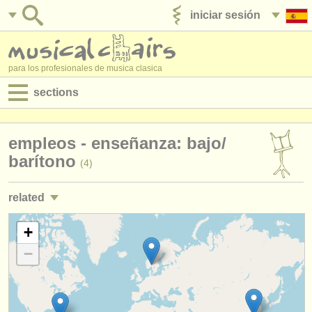
iniciar sesión
anúnciese con nosotros
para los profesionales de musica clasica
sections
anuncios:
empleos - enseñanza: bajo/
empleos - interpretación
barítono
(4)
empleos - enseñanza
related
empleos - administración
empleos - interpretación: bajo/
barítono
+
(9)
degree courses
−
cursillos: cantantes
(13)
cursillos
degree courses: cantantes
(11)
concursos