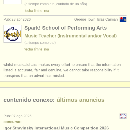
editor:
(a tiempo completo, contrato de un año)
fecha límite: n/a
anúnciese con nosotros
Pub: 23 abr 2026
George Town, Islas Caimán
find out about our
ATS
Spark! School of Performing Arts
Music Teacher (Instrumental and/or Vocal)
ATS
faq
(a tiempo completo)
fecha límite: n/a
iniciar sesión
whilst musicalchairs makes every effort to ensure that the information
listed is accurate, fair and genuine, we cannot take responsibility if it
transpires that an advert has misled.
contenido conexo:
últimos anuncios
Pub: 07 ago 2026
concurso:
Igor Stravinsky International Music Competition 2026