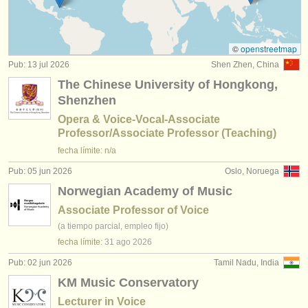
concursos: cantantes
(34)
instrumentos en venta
instrumentos robados
©
openstreetmap
Pub: 13 jul 2026
Shen Zhen, China
directorios:
The Chinese University of Hongkong,
orquestas y teatros
Shenzhen
Opera & Voice-Vocal-Associate
conservatorios
Professor/Associate Professor (Teaching)
fecha límite: n/a
jóvenes orquestas
Pub: 05 jun 2026
Oslo, Noruega
musicalchairs:
Norwegian Academy of Music
acerca de musicalchairs
Associate Professor of Voice
(a tiempo parcial, empleo fijo)
contáctenos
fecha límite:
31 ago
2026
fuentes rss
Pub: 02 jun 2026
Tamil Nadu, India
KM Music Conservatory
noticias sobre música clásica
Lecturer in Voice