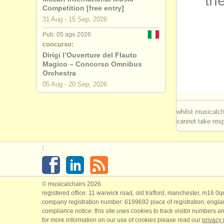
the
Competition [free entry]
empleos - 
31 Aug - 15 Sep, 2026
Pub: 05 ago 2026
empleos - 
concurso:
Dirigi l’Ouverture del Flauto
cursos/
mas
Magico – Concorso Omnibus
Orchestra
degree cou
05 Aug - 20 Sep, 2026
concurso d
whilst musicalch
cannot take respo
concursos:
:
© musicalchairs 2026
registered office: 11 warwick road, old trafford, manchester, m16 0
company registration number: ​6199692 place of registration: engl
compliance notice: ​this site uses cookies to track visitor numbers an
for more information on our use of cookies please read our
privacy 