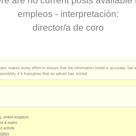
re are no current posts available 
enseñanza: correpetidor
(1)
empleos - interpretación:
enseñanza: director/
a de coro
(2)
director/
a de coro
terclass dirección
(59)
rses: dirección
(6)
e dirección
(18)
airs makes every effort to ensure that the information listed is accurate, fair
nsibility if it transpires that an advert has misled.
 correpetidor
(1)
qq, united kingdom.
and & wales
d activity
policy