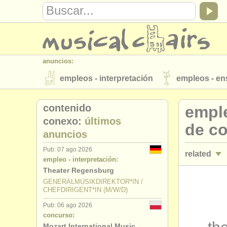
anuncios:
empleos - interpretación
empleos - e
instrumentos en venta
instrumentos 
contenido
emple
directorios:
conexo:
últimos
de c
anuncios
orquestas y teatros
conservatorios
Pub: 07 ago 2026
related
musicalchairs:
empleo - interpretación:
acerca de musicalchairs
contáctenos
Theater Regensburg
empleos - i
GENERALMUSIKDIREKTOR*IN /
editor:
CHEFDIRIGENT*IN (M/W/D)
empleos - 
anúnciese con nosotros
find out abo
Pub: 06 ago 2026
concurso:
empleos - 
Mozart International Music