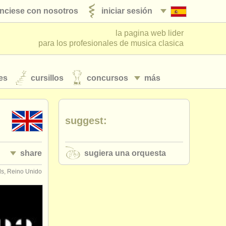
nciese con nosotros
iniciar sesión
la pagina web lider
para los profesionales de musica clasica
es
cursillos
concursos
más
suggest:
share
sugiera una orquesta
s, Reino Unido