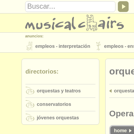
anuncios:
empleos - interpretación
empleos - e
instrumentos en venta
instrumentos 
orque
directorios:
directorios:
orquestas y teatros
conservatorios
orquestas y teatros
orquesta
musicalchairs:
acerca de musicalchairs
contáctenos
conservatorios
editor:
Opera
jóvenes orquestas
anúnciese con nosotros
find out abo
home