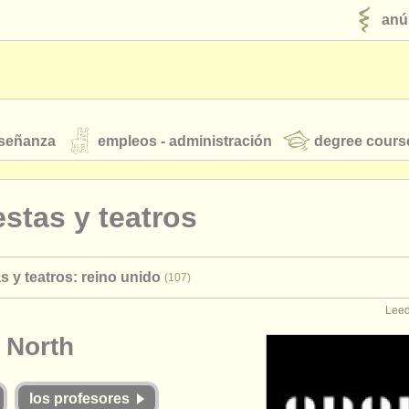
anú
nseñanza
empleos - administración
degree cours
robados
stas y teatros
jóvenes orquestas
s y teatros: reino unido
(107)
fuentes rss
noticias sobre música clásica
Leed
 North
ut our
ATS
ATS
faq
iniciar sesión
los profesores