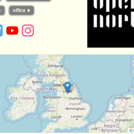
office
©