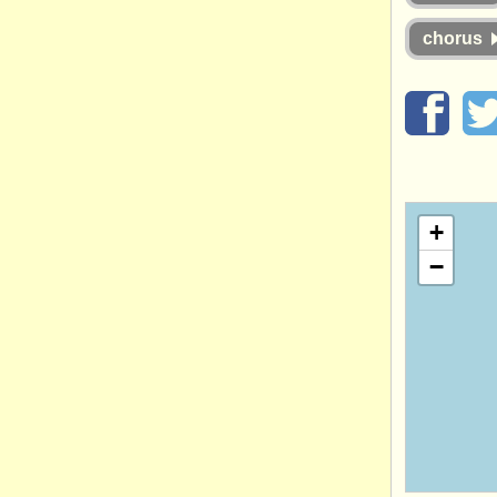
chorus
+
−