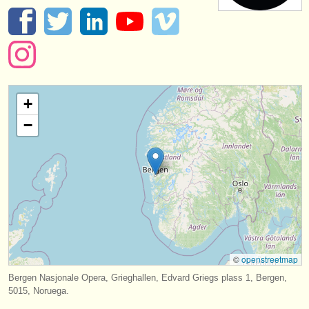
instrumentos en venta
instrumentos robados
directorios:
orquestas y teatros
+
conservatorios
−
jóvenes orquestas
musicalchairs:
acerca de musicalchairs
contáctenos
©
openstreetmap
fuentes rss
Bergen Nasjonale Opera, Grieghallen, Edvard Griegs plass 1, Bergen,
noticias sobre música clásica
5015, Noruega.