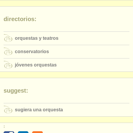
editor:
anúnciese con nosotros
directorios:
find out about our
ATS
orquestas y teatros
ATS
faq
conservatorios
iniciar sesión
jóvenes orquestas
suggest:
sugiera una orquesta
: