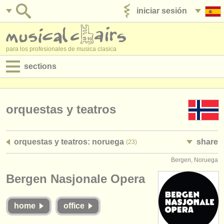
iniciar sesión
anúnciese con nosotros
para los profesionales de musica clasica
sections
anuncios:
empleos - interpretación
orquestas y teatros
empleos - enseñanza
orquestas y teatros: noruega
share
(23)
empleos - administración
Bergen, Noruega
degree courses
Bergen Nasjonale Opera
cursillos
home
office
concursos