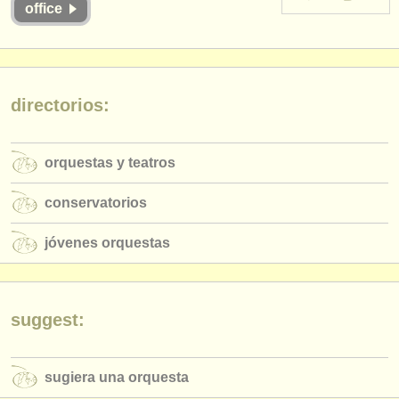
office
instrumentos en venta
instrumentos robados
directorios:
directorios:
orquestas y teatros
conservatorios
orquestas y teatros
jóvenes orquestas
conservatorios
musicalchairs:
jóvenes orquestas
acerca de musicalchairs
contáctenos
suggest:
fuentes rss
noticias sobre música clásica
sugiera una orquesta