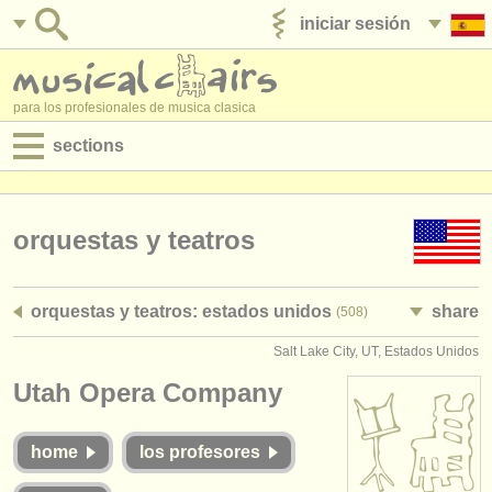
iniciar sesión
anúnciese con nosotros
para los profesionales de musica clasica
sections
anuncios:
empleos - interpretación
orquestas y teatros
empleos - enseñanza
orquestas y teatros: estados unidos
share
(508)
empleos - administración
Salt Lake City, UT, Estados Unidos
degree courses
Utah Opera Company
cursillos
home
los profesores
concursos