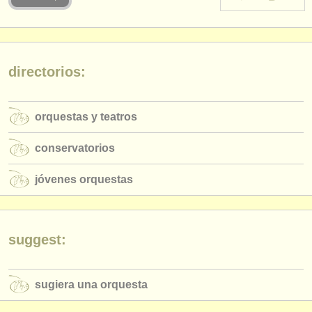
instrumentos en venta
instrumentos robados
directorios:
directorios:
orquestas y teatros
orquestas y teatros
conservatorios
conservatorios
jóvenes orquestas
jóvenes orquestas
musicalchairs:
acerca de musicalchairs
contáctenos
suggest:
fuentes rss
sugiera una orquesta
noticias sobre música clásica