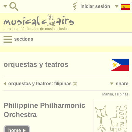
iniciar sesión
anúnciese con nosotros
para los profesionales de musica clasica
sections
anuncios:
empleos - interpretación
orquestas y teatros
empleos - enseñanza
orquestas y teatros: filipinas
share
(3)
empleos - administración
Manila, Filipinas
degree courses
Philippine Philharmonic
cursillos
Orchestra
concursos
home