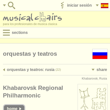
iniciar sesión
anúnciese con nosotros
para los profesionales de musica clasica
sections
anuncios:
empleos - interpretación
orquestas y teatros
empleos - enseñanza
orquestas y teatros: rusia
share
(22)
empleos - administración
Khabarovsk, Rusia
degree courses
Khabarovsk Regional
cursillos
Philharmonic
concursos
home