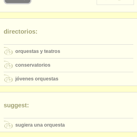
instrumentos en venta
instrumentos robados
directorios:
directorios:
orquestas y teatros
orquestas y teatros
conservatorios
conservatorios
jóvenes orquestas
jóvenes orquestas
musicalchairs:
acerca de musicalchairs
contáctenos
suggest:
fuentes rss
sugiera una orquesta
noticias sobre música clásica