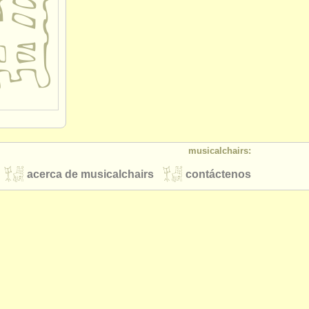
musicalchairs:
acerca de musicalchairs
contáctenos