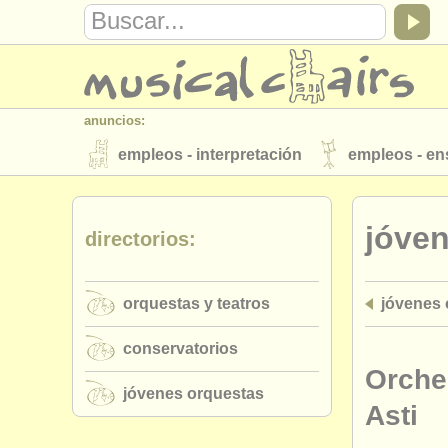
anuncios:
empleos - interpretación
empleos - e
instrumentos en venta
instrumentos 
jóve
directorios:
directorios:
orquestas y teatros
conservatorios
orquestas y teatros
jóvenes o
musicalchairs:
acerca de musicalchairs
contáctenos
conservatorios
editor:
Orches
jóvenes orquestas
anúnciese con nosotros
find out abo
Asti