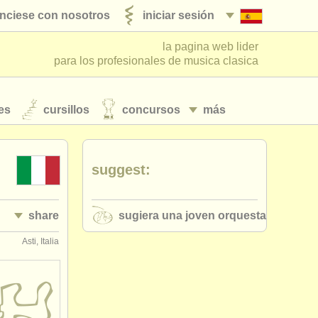
nciese con nosotros
iniciar sesión
la pagina web lider
para los profesionales de musica clasica
es
cursillos
concursos
más
suggest:
share
sugiera una joven orquesta
Asti, Italia