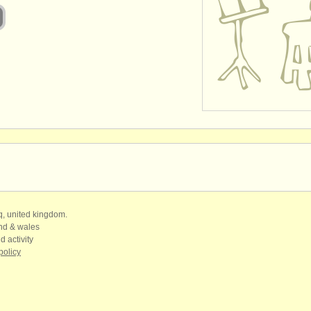
qq, united kingdom.
and & wales
d activity
policy