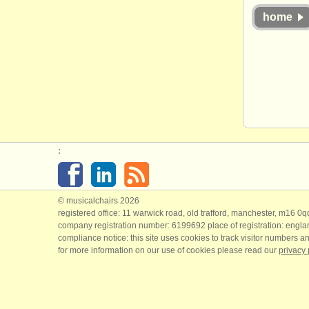
home
:
© musicalchairs 2026
registered office: 11 warwick road, old trafford, manchester, m16 0
company registration number: ​6199692 place of registration: engl
compliance notice: ​this site uses cookies to track visitor numbers an
for more information on our use of cookies please read our
privacy 