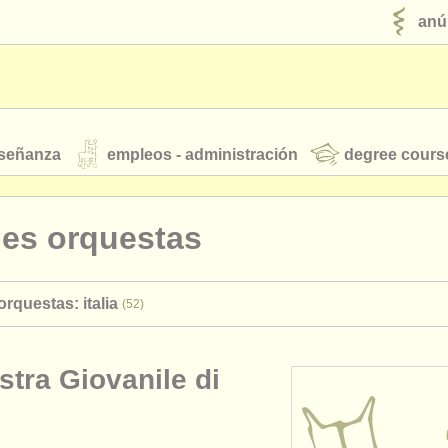
anú
nseñanza
empleos - administración
degree cours
robados
nes orquestas
jóvenes orquestas
rquestas: italia
(52)
fuentes rss
noticias sobre música clásica
tra Giovanile di
ut our
ATS
ATS
faq
iniciar sesión