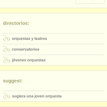
instrumentos en venta
instrumentos robados
directorios:
directorios:
orquestas y teatros
orquestas y teatros
conservatorios
conservatorios
jóvenes orquestas
jóvenes orquestas
musicalchairs:
acerca de musicalchairs
contáctenos
suggest:
fuentes rss
sugiera una joven orquesta
noticias sobre música clásica