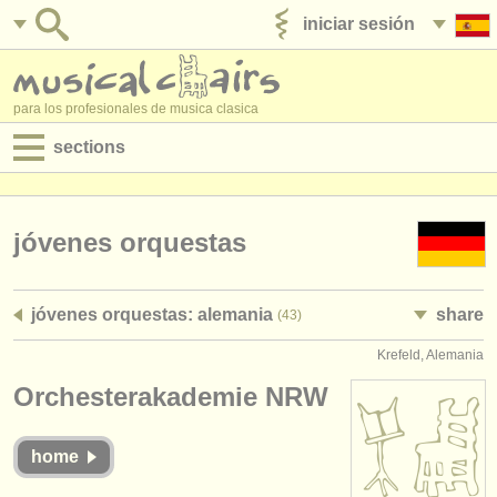
iniciar sesión
anúnciese con nosotros
para los profesionales de musica clasica
sections
anuncios:
empleos - interpretación
jóvenes orquestas
empleos - enseñanza
jóvenes orquestas: alemania
share
(43)
empleos - administración
Krefeld, Alemania
degree courses
Orchesterakademie NRW
cursillos
home
concursos