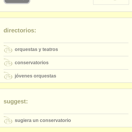
instrumentos en venta
instrumentos robados
directorios:
directorios:
orquestas y teatros
orquestas y teatros
conservatorios
conservatorios
jóvenes orquestas
jóvenes orquestas
musicalchairs:
acerca de musicalchairs
contáctenos
suggest:
fuentes rss
sugiera un conservatorio
noticias sobre música clásica