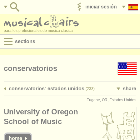
iniciar sesión
anúnciese con nosotros
para los profesionales de musica clasica
sections
anuncios:
empleos - interpretación
conservatorios
empleos - enseñanza
conservatorios: estados unidos
share
(233)
empleos - administración
Eugene, OR, Estados Unidos
degree courses
University of Oregon
cursillos
School of Music
concursos
home