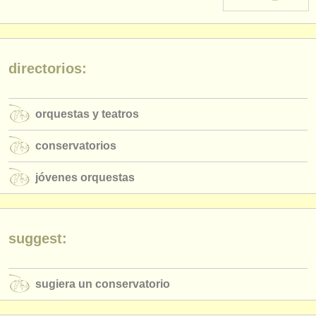
instrumentos en venta
instrumentos robados
directorios:
directorios:
orquestas y teatros
orquestas y teatros
conservatorios
conservatorios
jóvenes orquestas
jóvenes orquestas
musicalchairs:
acerca de musicalchairs
contáctenos
suggest:
fuentes rss
sugiera un conservatorio
noticias sobre música clásica