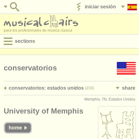
iniciar sesión
anúnciese con nosotros
para los profesionales de musica clasica
sections
anuncios:
empleos - interpretación
conservatorios
empleos - enseñanza
conservatorios: estados unidos
share
(233)
empleos - administración
Memphis, TN, Estados Unidos
degree courses
University of Memphis
cursillos
home
concursos