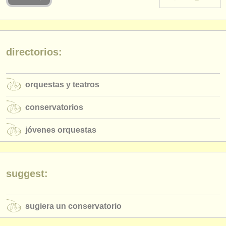
instrumentos en venta
instrumentos robados
directorios:
directorios:
orquestas y teatros
orquestas y teatros
conservatorios
conservatorios
jóvenes orquestas
jóvenes orquestas
musicalchairs:
acerca de musicalchairs
contáctenos
suggest:
fuentes rss
sugiera un conservatorio
noticias sobre música clásica