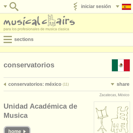
iniciar sesión
anúnciese con nosotros
para los profesionales de musica clasica
sections
anuncios:
empleos - interpretación
conservatorios
empleos - enseñanza
conservatorios: méxico
share
(11)
empleos - administración
Zacatecas, México
degree courses
Unidad Académica de
cursillos
Musica
concursos
home