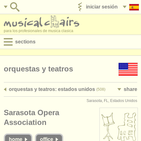
iniciar sesión
anúnciese con nosotros
para los profesionales de musica clasica
sections
anuncios:
empleos - interpretación
orquestas y teatros
empleos - enseñanza
orquestas y teatros: estados unidos
share
(508)
empleos - administración
Sarasota, FL, Estados Unidos
degree courses
Sarasota Opera
cursillos
Association
concursos
home
office