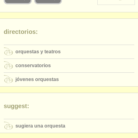
instrumentos en venta
instrumentos robados
directorios:
directorios:
orquestas y teatros
orquestas y teatros
conservatorios
conservatorios
jóvenes orquestas
jóvenes orquestas
musicalchairs:
acerca de musicalchairs
contáctenos
suggest:
fuentes rss
sugiera una orquesta
noticias sobre música clásica