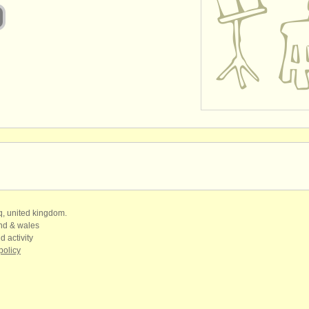
qq, united kingdom.
and & wales
d activity
policy