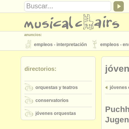
anuncios:
empleos - interpretación
empleos - e
instrumentos en venta
instrumentos 
jóve
directorios:
directorios:
orquestas y teatros
conservatorios
orquestas y teatros
jóvenes 
musicalchairs:
acerca de musicalchairs
contáctenos
conservatorios
editor:
Puchh
jóvenes orquestas
anúnciese con nosotros
find out abo
Jugen