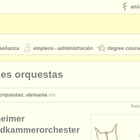
anú
nseñanza
empleos - administración
degree cours
robados
nes orquestas
jóvenes orquestas
orquestas: alemania
(43)
fuentes rss
noticias sobre música clásica
Puch
eimer
ut our
ATS
ATS
faq
iniciar sesión
dkammerorchester