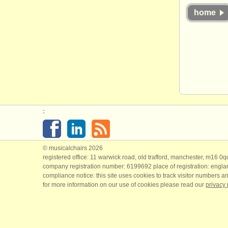
home
:
© musicalchairs 2026
registered office: 11 warwick road, old trafford, manchester, m16 0
company registration number: ​6199692 place of registration: engl
compliance notice: ​this site uses cookies to track visitor numbers an
for more information on our use of cookies please read our
privacy 