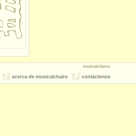
musicalchairs:
acerca de musicalchairs
contáctenos