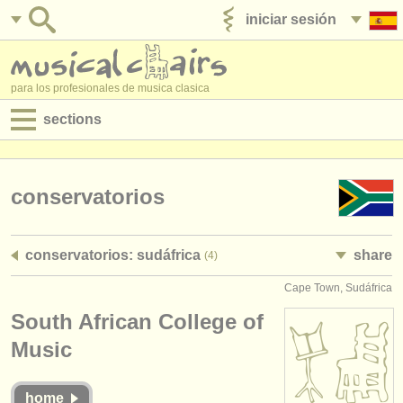
iniciar sesión
anúnciese con nosotros
para los profesionales de musica clasica
sections
anuncios:
empleos - interpretación
conservatorios
empleos - enseñanza
conservatorios: sudáfrica
share
(4)
empleos - administración
Cape Town, Sudáfrica
degree courses
South African College of
cursillos
Music
concursos
home