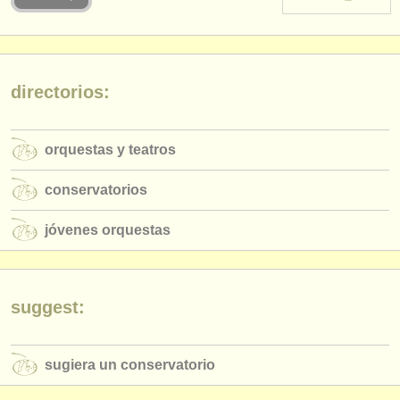
instrumentos en venta
instrumentos robados
directorios:
directorios:
orquestas y teatros
orquestas y teatros
conservatorios
conservatorios
jóvenes orquestas
jóvenes orquestas
musicalchairs:
acerca de musicalchairs
contáctenos
suggest:
fuentes rss
sugiera un conservatorio
noticias sobre música clásica