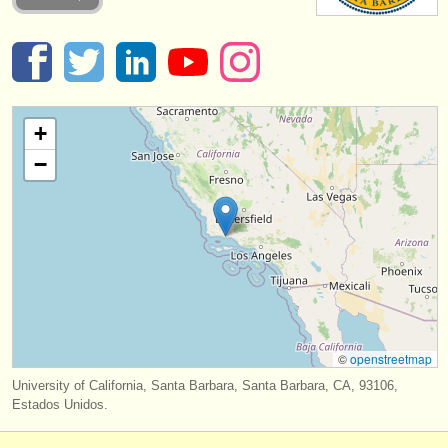
instrumentos en venta
instrumentos robados
directorios:
+
orquestas y teatros
−
conservatorios
jóvenes orquestas
musicalchairs:
acerca de musicalchairs
contáctenos
©
openstreetmap
fuentes rss
University of California, Santa Barbara, Santa Barbara, CA, 93106,
Estados Unidos.
noticias sobre música clásica