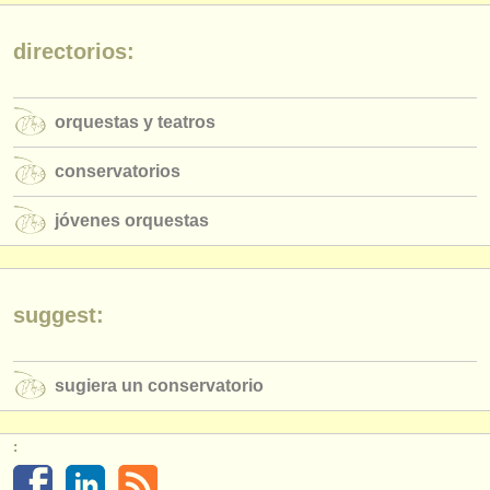
editor:
anúnciese con nosotros
directorios:
find out about our
ATS
orquestas y teatros
ATS
faq
conservatorios
iniciar sesión
jóvenes orquestas
suggest:
sugiera un conservatorio
: