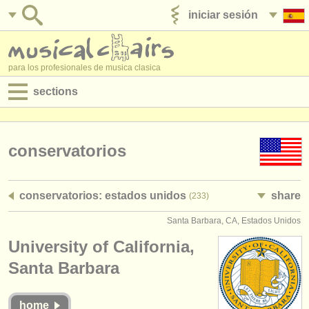
iniciar sesión
anúnciese con nosotros
para los profesionales de musica clasica
sections
anuncios:
empleos - interpretación
conservatorios
empleos - enseñanza
conservatorios: estados unidos
share
(233)
empleos - administración
Santa Barbara, CA, Estados Unidos
degree courses
University of California,
cursillos
Santa Barbara
concursos
home