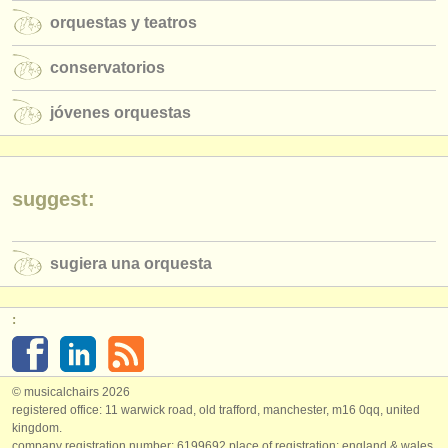
editor:
orquestas y teatros
anúnciese con nosotros
conservatorios
find out about our
ATS
jóvenes orquestas
ATS
faq
iniciar sesión
suggest:
sugiera una orquesta
:
© musicalchairs 2026
registered office: 11 warwick road, old trafford, manchester, m16 0qq, united
kingdom.
company registration number: ​6199692 place of registration: england & wales