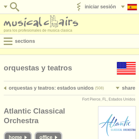
iniciar sesión
anúnciese con nosotros
para los profesionales de musica clasica
sections
anuncios:
empleos - interpretación
orquestas y teatros
empleos - enseñanza
orquestas y teatros: estados unidos
share
(508)
empleos - administración
Fort Pierce, FL, Estados Unidos
degree courses
Atlantic Classical
cursillos
Orchestra
concursos
home
office