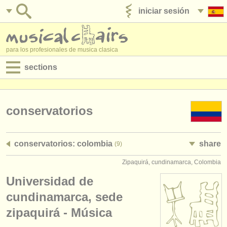
iniciar sesión
anúnciese con nosotros
para los profesionales de musica clasica
sections
anuncios:
empleos - interpretación
conservatorios
empleos - enseñanza
conservatorios: colombia
share
(9)
empleos - administración
Zipaquirá, cundinamarca, Colombia
degree courses
Universidad de
cursillos
cundinamarca, sede
zipaquirá - Música
concursos