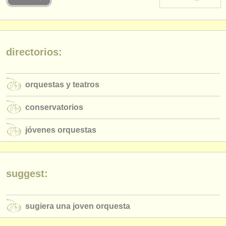
instrumentos en venta
instrumentos robados
directorios:
directorios:
orquestas y teatros
orquestas y teatros
conservatorios
conservatorios
jóvenes orquestas
jóvenes orquestas
musicalchairs:
acerca de musicalchairs
contáctenos
suggest:
fuentes rss
sugiera una joven orquesta
noticias sobre música clásica