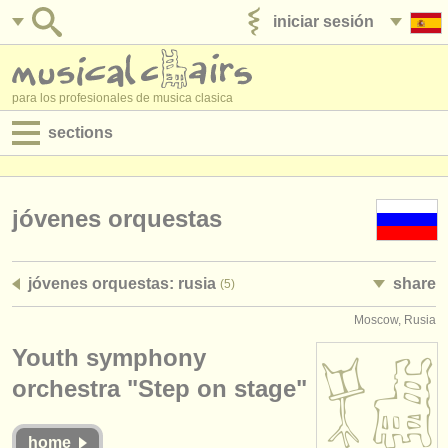
iniciar sesión
anúnciese con nosotros
para los profesionales de musica clasica
sections
anuncios:
empleos - interpretación
jóvenes orquestas
empleos - enseñanza
jóvenes orquestas: rusia
share
(5)
empleos - administración
Moscow, Rusia
degree courses
Youth symphony
cursillos
orchestra "Step on stage"
concursos
home