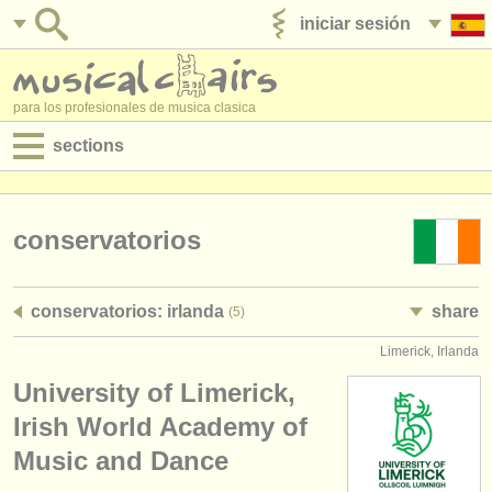
iniciar sesión
anúnciese con nosotros
para los profesionales de musica clasica
sections
anuncios:
empleos - interpretación
conservatorios
empleos - enseñanza
conservatorios: irlanda
share
(5)
empleos - administración
Limerick, Irlanda
degree courses
University of Limerick,
cursillos
Irish World Academy of
Music and Dance
concursos