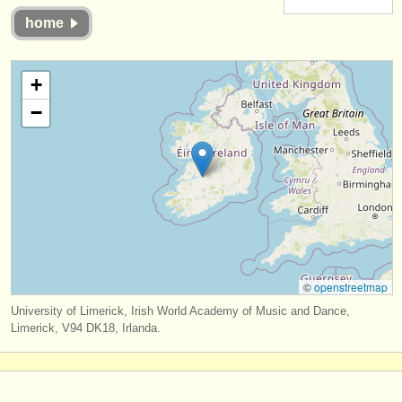
instrumentos en venta
home
instrumentos robados
+
directorios:
−
orquestas y teatros
conservatorios
jóvenes orquestas
musicalchairs:
acerca de musicalchairs
©
openstreetmap
contáctenos
University of Limerick, Irish World Academy of Music and Dance,
Limerick, V94 DK18, Irlanda.
fuentes rss
noticias sobre música clásica