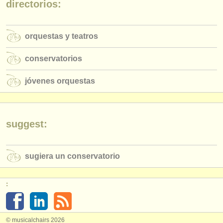
directorios:
editor:
anúnciese con nosotros
orquestas y teatros
find out about our
ATS
conservatorios
ATS
faq
jóvenes orquestas
iniciar sesión
suggest:
sugiera un conservatorio
:
© musicalchairs 2026