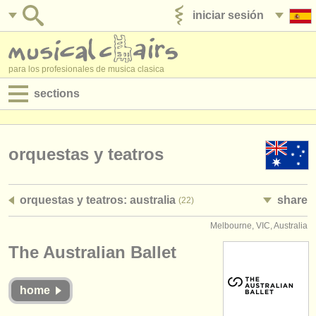
iniciar sesión
anúnciese con nosotros
para los profesionales de musica clasica
sections
anuncios:
empleos - interpretación
orquestas y teatros
empleos - enseñanza
orquestas y teatros: australia
share
(22)
empleos - administración
Melbourne, VIC, Australia
degree courses
The Australian Ballet
cursillos
home
concursos