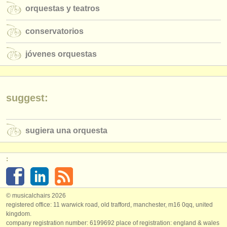
editor:
orquestas y teatros
anúnciese con nosotros
conservatorios
find out about our
ATS
jóvenes orquestas
ATS
faq
iniciar sesión
suggest:
sugiera una orquesta
:
© musicalchairs 2026
registered office: 11 warwick road, old trafford, manchester, m16 0qq, united
kingdom.
company registration number: ​6199692 place of registration: england & wales