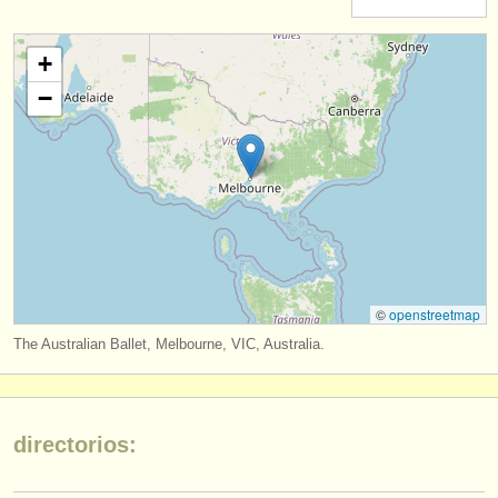
instrumentos en venta
+
instrumentos robados
−
directorios:
orquestas y teatros
conservatorios
jóvenes orquestas
musicalchairs:
©
openstreetmap
acerca de musicalchairs
The Australian Ballet, Melbourne, VIC, Australia.
contáctenos
fuentes rss
directorios:
noticias sobre música clásica