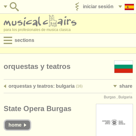
iniciar sesión
anúnciese con nosotros
para los profesionales de musica clasica
sections
anuncios:
empleos - interpretación
orquestas y teatros
empleos - enseñanza
orquestas y teatros: bulgaria
share
(16)
empleos - administración
Burgas , Bulgaria
degree courses
State Opera Burgas
cursillos
home
concursos