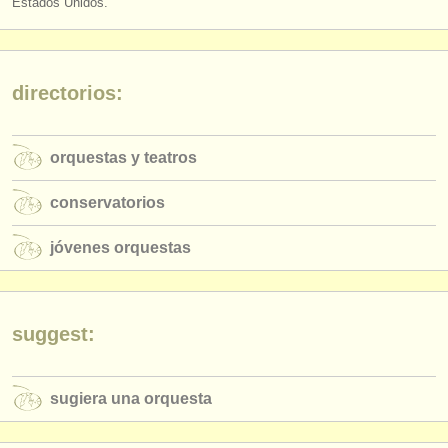
Estados Unidos.
editor:
anúnciese con nosotros
find out about our
ATS
directorios:
ATS
faq
orquestas y teatros
iniciar sesión
conservatorios
jóvenes orquestas
suggest:
sugiera una orquesta