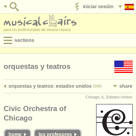
iniciar sesión
anúnciese con nosotros
para los profesionales de musica clasica
sections
anuncios:
empleos - interpretación
orquestas y teatros
empleos - enseñanza
orquestas y teatros: estados unidos
share
(508)
empleos - administración
Chicago, IL, Estados Unidos
degree courses
Civic Orchestra of
cursillos
Chicago
concursos
home
los profesores