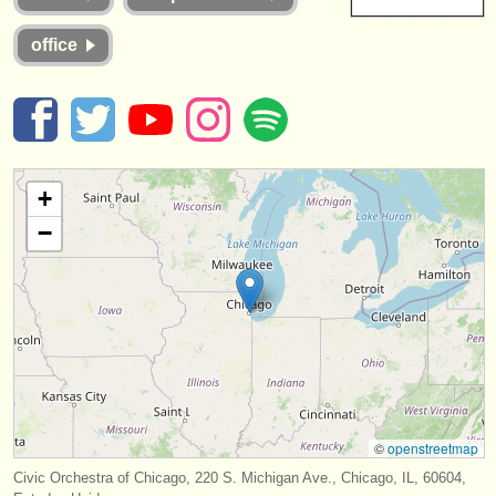
instrumentos en venta
office
instrumentos robados
directorios:
orquestas y teatros
+
conservatorios
−
jóvenes orquestas
musicalchairs:
acerca de musicalchairs
contáctenos
fuentes rss
©
openstreetmap
noticias sobre música clásica
Civic Orchestra of Chicago, 220 S. Michigan Ave., Chicago, IL, 60604,