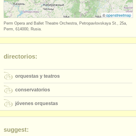
editor:
anúnciese con nosotros
©
openstreetmap
Perm Opera and Ballet Theatre Orchestra, Petropavlovskaya St., 25a,
find out about our
ATS
Perm, 614000, Rusia.
ATS
faq
iniciar sesión
directorios:
orquestas y teatros
conservatorios
jóvenes orquestas
suggest: