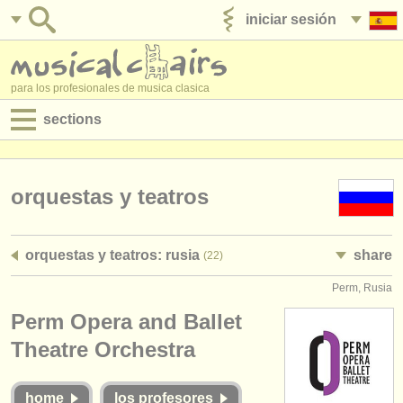
iniciar sesión
anúnciese con nosotros
para los profesionales de musica clasica
sections
anuncios:
empleos - interpretación
orquestas y teatros
empleos - enseñanza
orquestas y teatros: rusia
share
(22)
empleos - administración
Perm, Rusia
degree courses
Perm Opera and Ballet
cursillos
Theatre Orchestra
concursos
home
los profesores