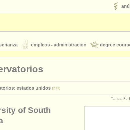
anú
nseñanza
empleos - administración
degree cours
robados
rvatorios
jóvenes orquestas
torios: estados unidos
(233)
fuentes rss
noticias sobre música clásica
Tampa, FL, 
sity of South
ut our
ATS
ATS
faq
iniciar sesión
a