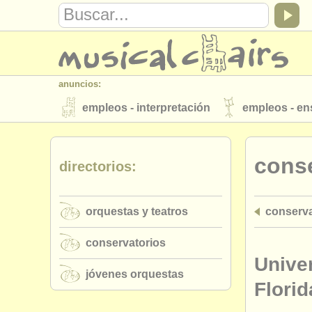
anuncios:
empleos - interpretación
empleos - e
instrumentos en venta
instrumentos 
conse
directorios:
directorios:
orquestas y teatros
conservatorios
orquestas y teatros
conserva
musicalchairs:
acerca de musicalchairs
contáctenos
conservatorios
editor:
Univer
jóvenes orquestas
anúnciese con nosotros
find out abo
Florid