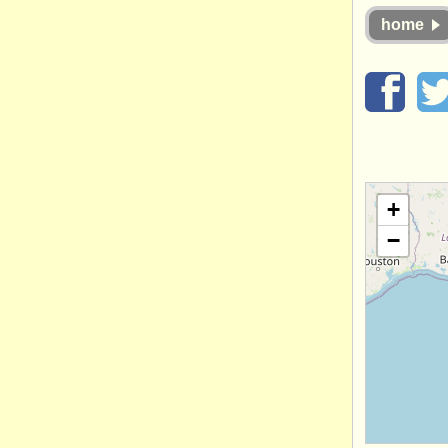
home
+
−