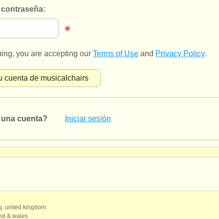
 contraseña:
uing, you are accepting our
Terms of Use
and
Privacy Policy
.
e una cuenta?
Iniciar sesión
qq, united kingdom.
and & wales