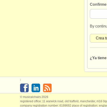
Confirme
By contin
¿Ya tien
:
© musicalchairs 2026
registered office: 11 warwick road, old trafford, manchester, m16 0
company registration number: ​6199692 place of registration: engl