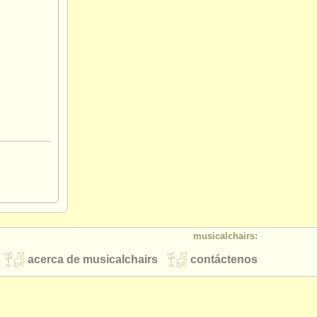
musicalchairs:
acerca de musicalchairs
contáctenos