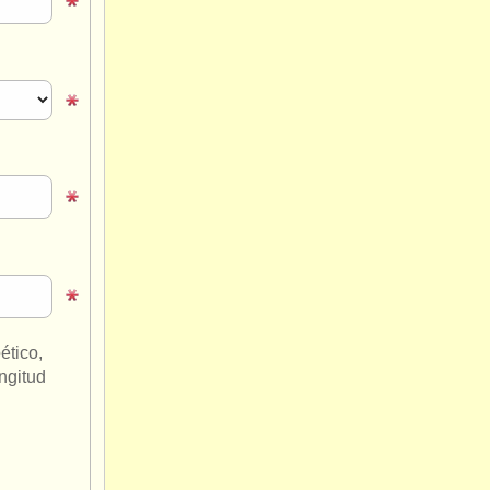
ético,
ngitud