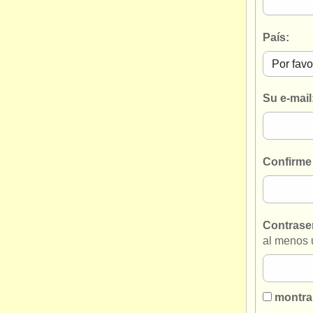
País:
Su e-mail
Confirme 
Contrase
al menos 
montra