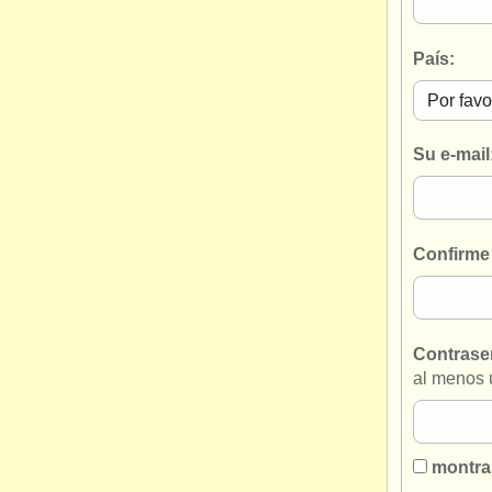
País:
Su e-mail
Confirme 
Contrase
al menos 
montra