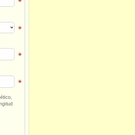
ético,
ngitud