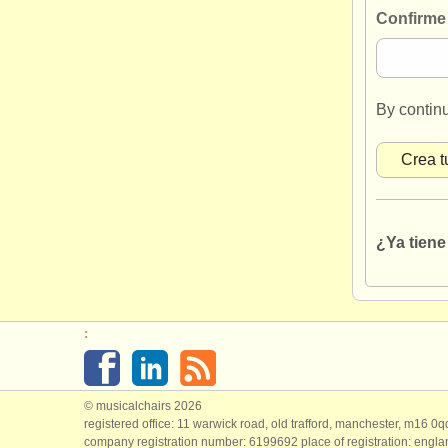
Confirme
By contin
¿Ya tien
:
© musicalchairs 2026
registered office: 11 warwick road, old trafford, manchester, m16 0
company registration number: ​6199692 place of registration: engl