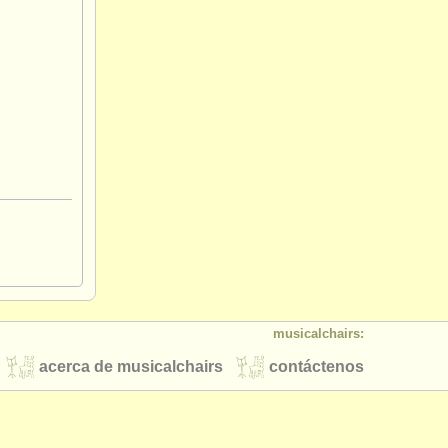
musicalchairs:
acerca de musicalchairs
contáctenos