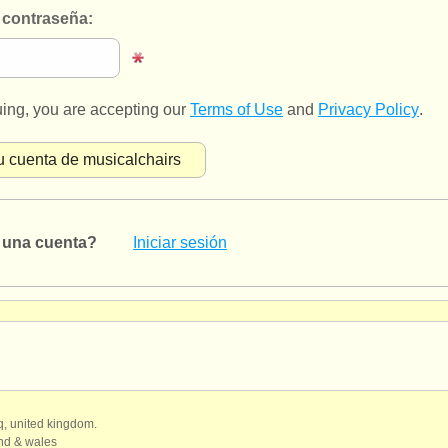
 contraseña:
uing, you are accepting our
Terms of Use
and
Privacy Policy
.
e una cuenta?
Iniciar sesión
qq, united kingdom.
and & wales