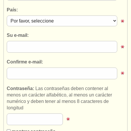
instrumentos en venta
País:
instrumentos robados
directorios:
Su e-mail:
orquestas y teatros
conservatorios
Confirme e-mail:
jóvenes orquestas
musicalchairs:
acerca de musicalchairs
Contraseña:
Las contraseñas deben contener al
menos un carácter alfabético, al menos un carácter
contáctenos
numérico y deben tener al menos 8 caracteres de
longitud
fuentes rss
noticias sobre música clásica