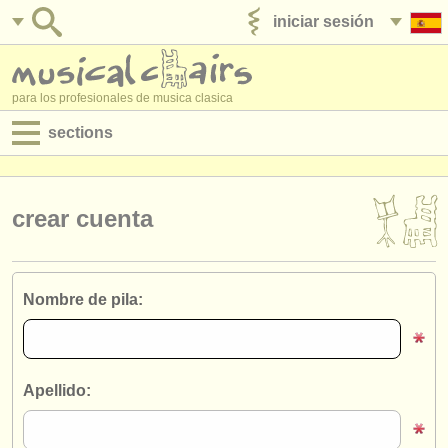
iniciar sesión
anúnciese con nosotros
para los profesionales de musica clasica
sections
anuncios:
empleos - interpretación
crear cuenta
empleos - enseñanza
empleos - administración
Nombre de pila:
degree courses
cursillos
Apellido:
concursos