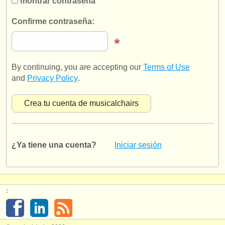
montrar contraseña
editor:
Confirme contraseña:
anúnciese con nosotros
find out about our
ATS
ATS
faq
By continuing, you are accepting our
Terms of Use
and
Privacy Policy
.
iniciar sesión
¿Ya tiene una cuenta?
Iniciar sesión
: