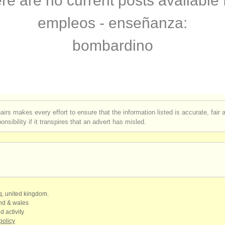
re are no current posts available 
urses: bombardino
(6)
empleos - enseñanza:
rses: baritone horn
(7)
bombardino
: bombardino
(2)
tos robados: bombardino
(2)
airs makes every effort to ensure that the information listed is accurate, fair
nsibility if it transpires that an advert has misled.
qq, united kingdom.
and & wales
d activity
policy