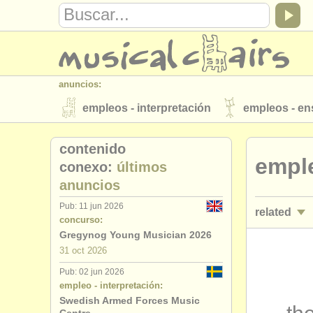
anuncios:
empleos - interpretación
empleos - e
instrumentos en venta
instrumentos 
contenido
empl
directorios:
conexo:
últimos
anuncios
orquestas y teatros
conservatorios
Pub: 11 jun 2026
related
musicalchairs:
concurso:
acerca de musicalchairs
contáctenos
Gregynog Young Musician 2026
empleos - 
31 oct
2026
editor:
Pub: 02 jun 2026
cursillos:
anúnciese con nosotros
find out abo
empleo - interpretación:
Swedish Armed Forces Music
cursillos: 