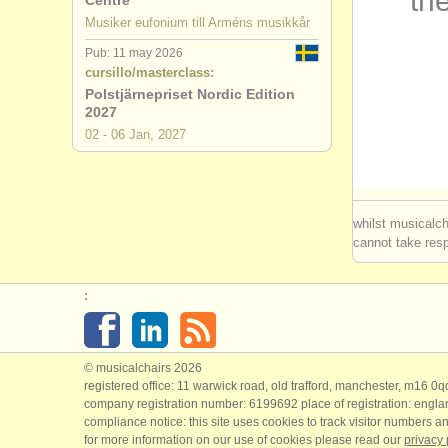
the
Centre
Musiker eufonium till Arméns musikkår
degree co
Pub: 11 may 2026
cursillo/masterclass:
degree cou
Polstjärnepriset Nordic Edition
2027
concursos
02 - 06 Jan, 2027
instrumen
whilst musicalch
cannot take respo
:
© musicalchairs 2026
registered office: 11 warwick road, old trafford, manchester, m16 0
company registration number: ​6199692 place of registration: engl
compliance notice: ​this site uses cookies to track visitor numbers an
for more information on our use of cookies please read our
privacy 