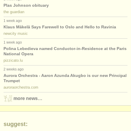
editor:
Plas Johnson obituary
the guardian
anúnciese con nosotros
1 week ago
find out about our
ATS
Klaus Mäkelä Says Farewell to Oslo and Hello to Ravinia
newcity music
ATS
faq
1 week ago
Polina Lebedieva named Conductor-in-Residence at the Paris
iniciar sesión
National Opera
pizzicato.lu
2 weeks ago
Aurora Orchestra - Aaron Azunda Akugbo is our new Principal
Trumpet
auroraorchestra.com
more news…
suggest: