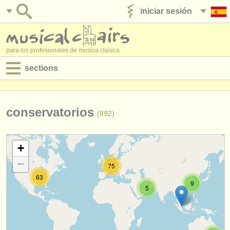
iniciar sesión
anúnciese con nosotros
para los profesionales de musica clasica
sections
anuncios:
empleos - interpretación
conservatorios
(892)
empleos - enseñanza
+
empleos - administración
−
75
degree courses
63
9
5
cursillos
concursos