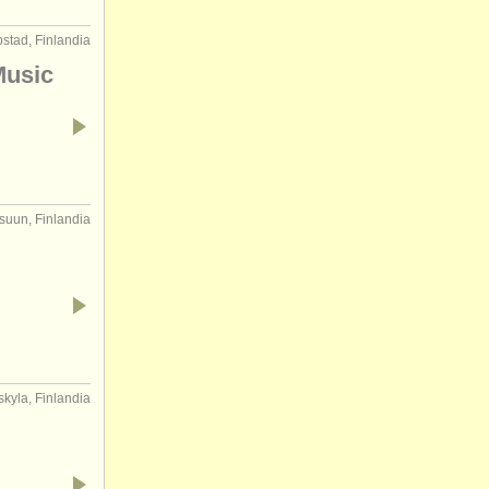
stad, Finlandia
Music
suun, Finlandia
skyla, Finlandia