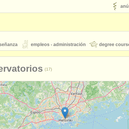
anú
nseñanza
empleos - administración
degree cours
robados
rvatorios
(17)
jóvenes orquestas
fuentes rss
noticias sobre música clásica
ut our
ATS
ATS
faq
iniciar sesión