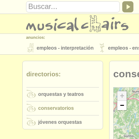
anuncios:
empleos - interpretación
empleos - e
instrumentos en venta
instrumentos 
conse
directorios:
directorios:
orquestas y teatros
conservatorios
orquestas y teatros
musicalchairs:
+
−
acerca de musicalchairs
contáctenos
conservatorios
editor:
jóvenes orquestas
anúnciese con nosotros
find out abo