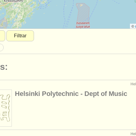
©
Filtrar
a
s:
Hel
Helsinki Polytechnic - Dept of Music
Hel