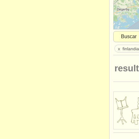
Buscar
x
finlandi
result