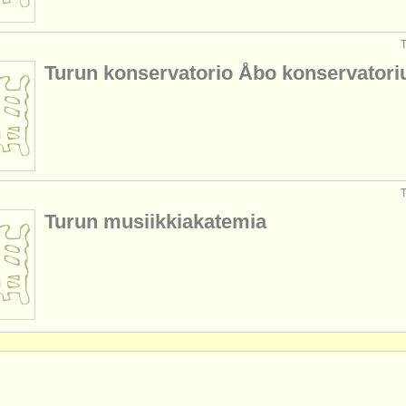
T
Turun konservatorio Åbo konservator
T
Turun musiikkiakatemia