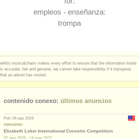
for:
concurso de trompa
(4)
instrumentos en venta
empleos - enseñanza:
venta de trompa
(3)
instrumentos robados
trompa
trompa perdido
directorios:
(32)
orquestas y teatros
conservatorios
whilst musicalchairs makes every effort to ensure that the information listed
jóvenes orquestas
is accurate, fair and genuine, we cannot take responsibility if it transpires
that an advert has misled.
musicalchairs:
acerca de musicalchairs
contenido conexo:
últimos anuncios
contáctenos
fuentes rss
Pub: 06 ago 2026
concurso:
Elizabeth Loker International Concerto Competition
noticias sobre música clásica
07 ago
2026
-
14 mar
2027