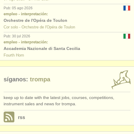
editor:
Pub: 05 ago 2026
anúnciese con nosotros
empleo - interpretación:
Orchestre de l'Opéra de Toulon
find out about our
ATS
Cor solo - Orchestre de l'Opéra de Toulon
Pub: 30 jul 2026
ATS
faq
empleo - interpretación:
Accademia Nazionale di Santa Cecilia
iniciar sesión
Fourth Horn
síganos:
trompa
keep up to date with the latest jobs, courses, competitions,
instrument sales and news for trompa.
rss