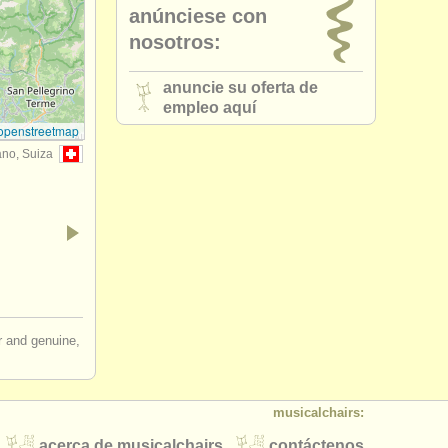
anúnciese con
nosotros:
anuncie su oferta de
empleo aquí
openstreetmap
no, Suiza
ir and genuine,
musicalchairs:
acerca de musicalchairs
contáctenos