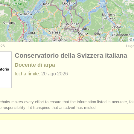
rses: folk/
trad harp
(2)
de arpa
(3)
do
(2)
©
026
Luga
Conservatorio della Svizzera italiana
Docente di arpa
fecha límite:
20 ago
2026
chairs makes every effort to ensure that the information listed is accurate, fa
 responsibility if it transpires that an advert has misled.