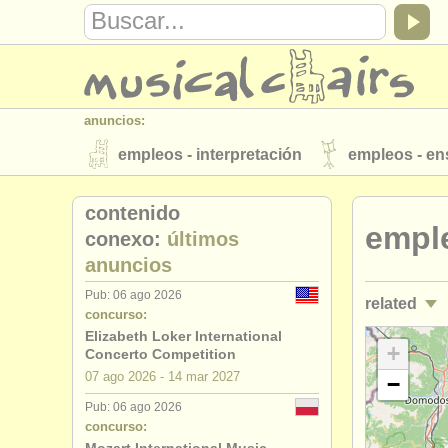
anuncios:
empleos - interpretación
empleos - e
instrumentos en venta
instrumentos 
contenido
emple
directorios:
conexo:
últimos
anuncios
orquestas y teatros
conservatorios
Pub: 06 ago 2026
related
musicalchairs:
concurso:
acerca de musicalchairs
contáctenos
Elizabeth Loker International
empleos - 
+
Concerto Competition
editor:
07 ago
2026
-
14 mar
2027
−
cursos/
mas
anúnciese con nosotros
find out abo
Pub: 06 ago 2026
concurso:
degree cou