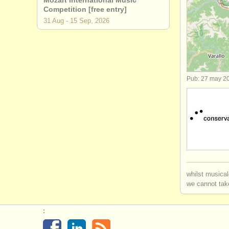
Mozart International Music
Competition [free entry]
degree cou
31 Aug - 15 Sep, 2026
concurso 
arpa perdi
Pub: 27 may 2
whilst musical
we cannot take
: