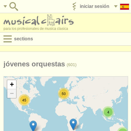
iniciar sesión
anúnciese con nosotros
para los profesionales de musica clasica
sections
anuncios:
empleos - interpretación
jóvenes orquestas
(601)
empleos - enseñanza
+
empleos - administración
−
50
degree courses
45
cursillos
4
concursos