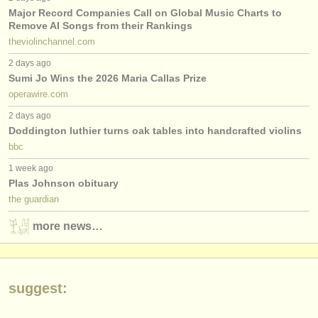
editor:
Major Record Companies Call on Global Music Charts to
Remove AI Songs from their Rankings
anúnciese con nosotros
theviolinchannel.com
find out about our
ATS
2 days ago
Sumi Jo Wins the 2026 Maria Callas Prize
ATS
faq
operawire.com
2 days ago
iniciar sesión
Doddington luthier turns oak tables into handcrafted violins
bbc
1 week ago
Plas Johnson obituary
the guardian
more news…
suggest: