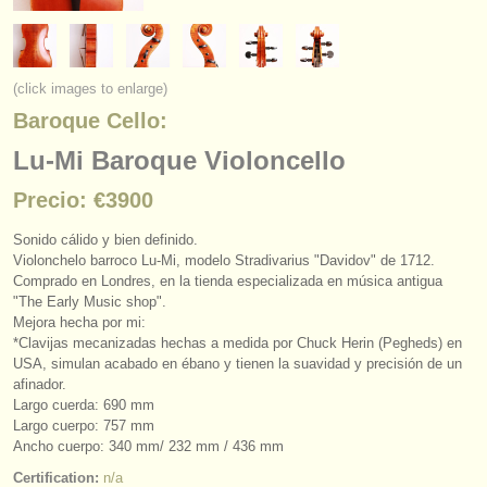
instrumentos en venta
instrumentos robados
(click images to enlarge)
directorios:
Baroque Cello:
orquestas y teatros
Lu-Mi Baroque Violoncello
conservatorios
Precio: €3900
jóvenes orquestas
Sonido cálido y bien definido.
Violonchelo barroco Lu-Mi, modelo Stradivarius "Davidov" de 1712.
musicalchairs:
Comprado en Londres, en la tienda especializada en música antigua
"The Early Music shop".
acerca de musicalchairs
Mejora hecha por mi:
*Clavijas mecanizadas hechas a medida por Chuck Herin (Pegheds) en
contáctenos
USA, simulan acabado en ébano y tienen la suavidad y precisión de un
afinador.
Largo cuerda: 690 mm
fuentes rss
Largo cuerpo: 757 mm
Ancho cuerpo: 340 mm/
232 mm /
436 mm
noticias sobre música clásica
Certification:
n/a