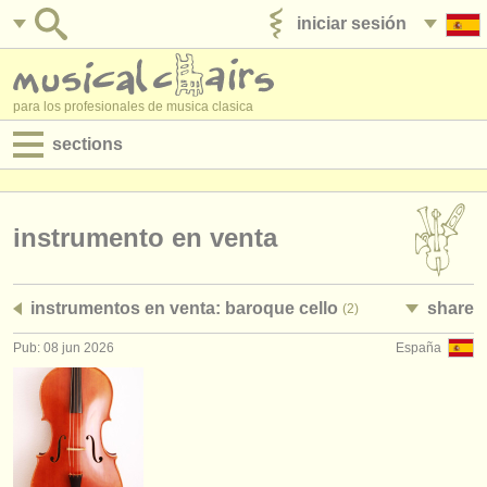
iniciar sesión
anúnciese con nosotros
para los profesionales de musica clasica
sections
anuncios:
empleos - interpretación
instrumento en venta
empleos - enseñanza
instrumentos en venta: baroque cello
share
(2)
empleos - administración
Pub: 08 jun 2026
España
degree courses
cursillos
concursos