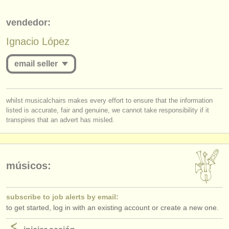
editor:
vendedor:
anúnciese con nosotros
Ignacio López
find out about our
ATS
email seller
ATS
faq
iniciar sesión
you must be logged in to send a message.
whilst musicalchairs makes every effort to ensure that the information
listed is accurate, fair and genuine, we cannot take responsibility if it
log in
or
create an account
to continue.
transpires that an advert has misled.
músicos:
subscribe to job alerts by email:
to get started, log in with an existing account or create a new one.