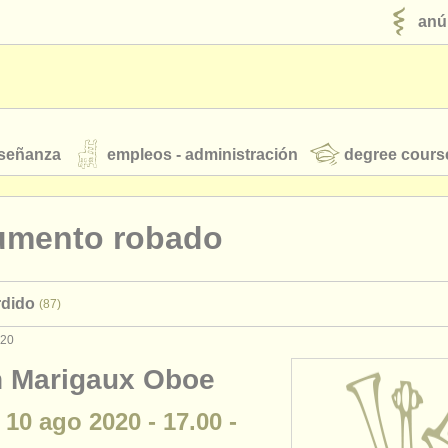
anú
nseñanza
empleos - administración
degree cours
robados
rumento robado
jóvenes orquestas
rdido
(87)
fuentes rss
noticias sobre música clásica
020
n Marigaux Oboe
ut our
ATS
ATS
faq
iniciar sesión
 10 ago 2020 - 17.00 -