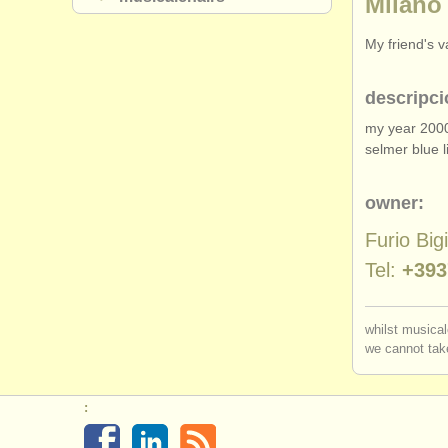
Milano
My friend's 
descripci
my year 2000
selmer blue l
owner:
Furio Bigi
Tel:
+393
whilst musical
we cannot take
: