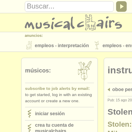
anuncios:
empleos - interpretación
empleos - e
instrumentos en venta
instrumentos 
inst
directorios:
músicos:
orquestas y teatros
conservatorios
subscribe to job alerts by email:
oboe pe
musicalchairs:
to get started, log in with an existing
acerca de musicalchairs
contáctenos
Pub: 15 ago 2
account or create a new one.
editor:
Stole
iniciar sesión
anúnciese con nosotros
find out abo
Stolen:
crea tu cuenta de
musicalchairs