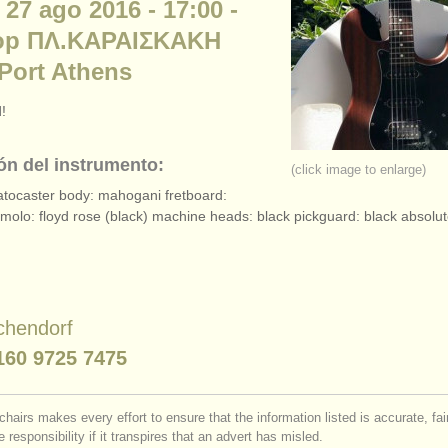
 27 ago 2016 - 17:00 -
op ΠΛ.ΚΑΡΑΙΣΚΑΚΗ
 Port Athens
!
ón del instrumento:
(click image to enlarge)
ratocaster body: mahogani fretboard:
molo: floyd rose (black) machine heads: black pickguard: black absolu
chendorf
160 9725 7475
chairs makes every effort to ensure that the information listed is accurate, fa
 responsibility if it transpires that an advert has misled.