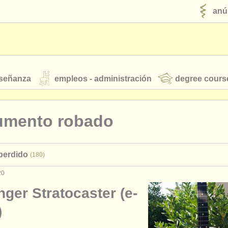
anú
nseñanza
empleos - administración
degree cours
robados
rumento robado
jóvenes orquestas
 perdido
(180)
fuentes rss
noticias sobre música clásica
20
ger Stratocaster (e-
ut our
ATS
ATS
faq
iniciar sesión
)