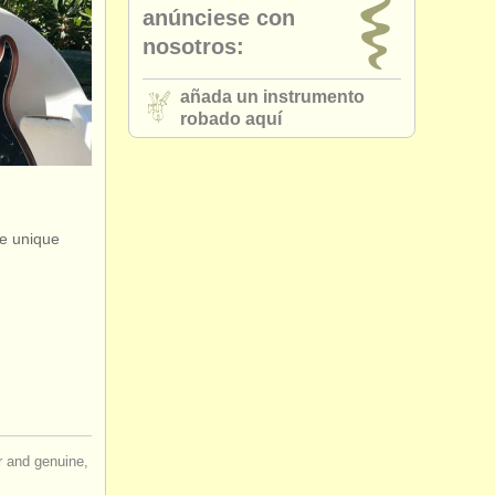
anúnciese con
nosotros:
añada un instrumento
robado aquí
te unique
ir and genuine,