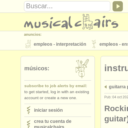
anuncios:
empleos - interpretación
empleos - e
instrumentos en venta
instrumentos 
inst
directorios:
músicos:
orquestas y teatros
conservatorios
subscribe to job alerts by email:
guitarra
musicalchairs:
to get started, log in with an existing
acerca de musicalchairs
contáctenos
Pub: 04 oct 20
account or create a new one.
editor:
Rockin
iniciar sesión
anúnciese con nosotros
find out abo
guitar
crea tu cuenta de
musicalchairs