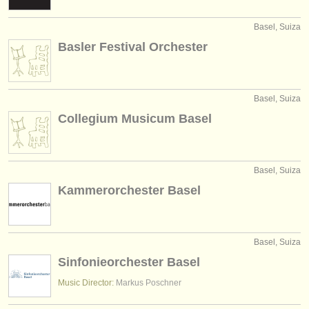
editor:
Basel, Suiza
anúnciese con nosotros
Basler Festival Orchester
find out about our
ATS
ATS
faq
Basel, Suiza
Collegium Musicum Basel
iniciar sesión
Basel, Suiza
Kammerorchester Basel
Basel, Suiza
Sinfonieorchester Basel
Music Director:
Markus Poschner