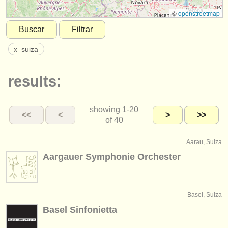
instrumentos en venta
©
openstreetmap
Buscar
Filtrar
instrumentos robados
x
suiza
directorios:
orquestas y teatros
results:
conservatorios
showing
1-20
jóvenes orquestas
<<
<
>
>>
of 40
musicalchairs:
Aarau, Suiza
acerca de musicalchairs
Aargauer Symphonie Orchester
contáctenos
fuentes rss
Basel, Suiza
Basel Sinfonietta
noticias sobre música clásica