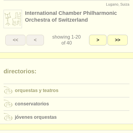
Lugano, Suiza
International Chamber Philharmonic
Orchestra of Switzerland
showing
1-20
<<
<
>
>>
of 40
directorios:
orquestas y teatros
conservatorios
jóvenes orquestas