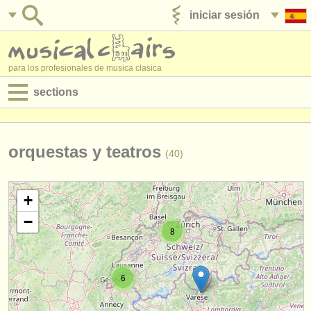
iniciar sesión
anúnciese con nosotros
para los profesionales de musica clasica
sections
anuncios:
empleos - interpretación
orquestas y teatros
(40)
empleos - enseñanza
+
empleos - administración
−
8
degree courses
cursillos
6
concursos