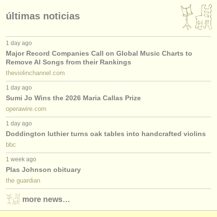
últimas noticias
1 day ago
Major Record Companies Call on Global Music Charts to
Remove AI Songs from their Rankings
theviolinchannel.com
1 day ago
Sumi Jo Wins the 2026 Maria Callas Prize
operawire.com
1 day ago
Doddington luthier turns oak tables into handcrafted violins
bbc
1 week ago
Plas Johnson obituary
the guardian
more news…