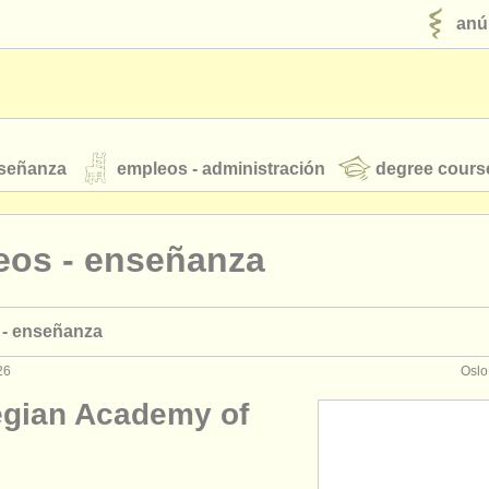
anú
nseñanza
empleos - administración
degree cours
robados
eos - enseñanza
jóvenes orquestas
 - enseñanza
fuentes rss
noticias sobre música clásica
26
Oslo
gian Academy of
ut our
ATS
ATS
faq
iniciar sesión