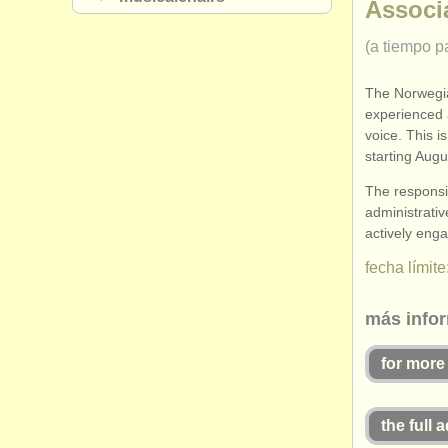
Associa
(a tiempo pa
The Norwegi
experienced a
voice. This i
starting Augu
The responsib
administrativ
actively enga
fecha límite
más infor
for more
the full 