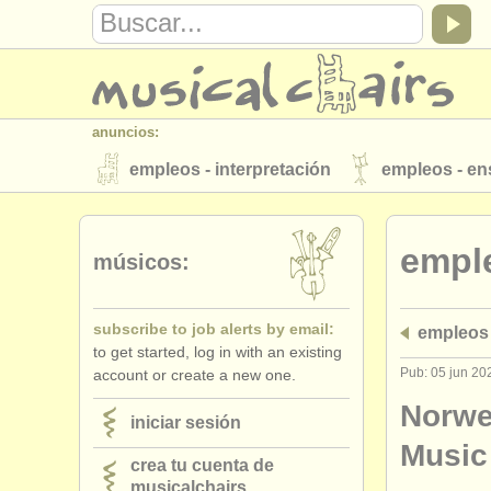
anuncios:
empleos - interpretación
empleos - e
instrumentos en venta
instrumentos 
empl
directorios:
músicos:
orquestas y teatros
conservatorios
subscribe to job alerts by email:
empleos
musicalchairs:
to get started, log in with an existing
acerca de musicalchairs
contáctenos
Pub: 05 jun 20
account or create a new one.
editor:
Norwe
iniciar sesión
anúnciese con nosotros
find out abo
Music
crea tu cuenta de
musicalchairs