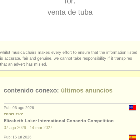
for:
degree courses: serpent/
ophicleide
(1)
instrumentos en venta
venta de tuba
degree courses: tuba
(9)
instrumentos robados
concurso de tuba
directorios:
(3)
orquestas y teatros
tuba perdido
(2)
whilst musicalchairs makes every effort to ensure that the information listed
conservatorios
is accurate, fair and genuine, we cannot take responsibility if it transpires
that an advert has misled.
jóvenes orquestas
musicalchairs:
contenido conexo:
últimos anuncios
acerca de musicalchairs
contáctenos
Pub: 06 ago 2026
concurso:
fuentes rss
Elizabeth Loker International Concerto Competition
07 ago
2026
-
14 mar
2027
noticias sobre música clásica
Pub: 16 jul 2026