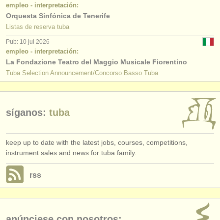
editor:
empleo - interpretación:
Orquesta Sinfónica de Tenerife
anúnciese con nosotros
Listas de reserva tuba
Pub: 10 jul 2026
find out about our
ATS
empleo - interpretación:
La Fondazione Teatro del Maggio Musicale Fiorentino
ATS
faq
Tuba Selection Announcement/Concorso Basso Tuba
iniciar sesión
síganos:
tuba
keep up to date with the latest jobs, courses, competitions,
instrument sales and news for tuba family.
rss
anúnciese con nosotros: