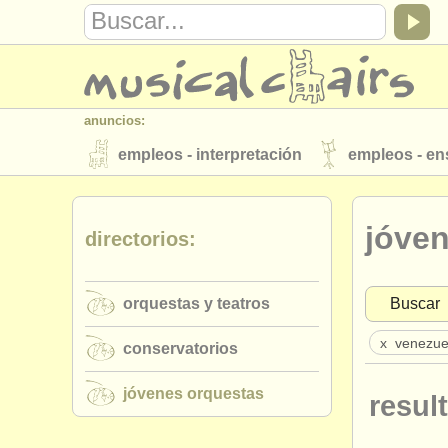
anuncios:
empleos - interpretación
empleos - e
instrumentos en venta
instrumentos 
jóve
directorios:
directorios:
orquestas y teatros
conservatorios
orquestas y teatros
Buscar
musicalchairs:
acerca de musicalchairs
contáctenos
x
venezue
conservatorios
editor:
jóvenes orquestas
result
anúnciese con nosotros
find out abo