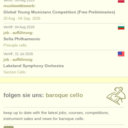
Veröff.: 06 Aug 2026
verlage:
musikwettbewerb:
Global Young Musicians Competition (Free Preliminaries)
anzeige veröffentlichen
20 Aug - 04 Sep, 2026
find out about our
ATS
Veröff.: 04 Aug 2026
job - aufführung:
ATS
faq
Sofia Philharmonic
Principle cello
einloggen
Veröff.: 31 Jul 2026
job - aufführung:
Lakeland Symphony Orchestra
Section Cello
folgen sie uns:
baroque cello
keep up to date with the latest jobs, courses, competitions,
instrument sales and news for baroque cello.