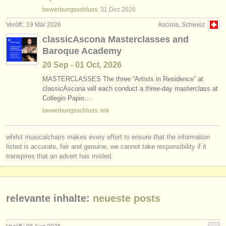
degree courses: violoncello
(10)
instrumentenverkauf
bewerbungsschluss:
31 Dez
2026
Veröff.: 19 Mär 2026
Ascona, Schweiz
degree courses: baroque cello
(2)
gestohlene instrumente
classicAscona Masterclasses and
Baroque Academy
wettbewerb violoncello
verzeichnisse:
(15)
20 Sep - 01 Oct, 2026
orchester
kleinanzeigen violoncello
(79)
MASTERCLASSES The three “Artists in Residence” at
classicAscona will each conduct a three-day masterclass at
musikhochschulen
violoncello verloren
(52)
Collegio Papio…
bewerbungsschluss: n/a
jugendorchester
musicalchairs:
whilst musicalchairs makes every effort to ensure that the information
über musicalchairs
listed is accurate, fair and genuine, we cannot take responsibility if it
transpires that an advert has misled.
kontakt
rss feeds
relevante inhalte:
neueste posts
nachrichten in der klassischen musik