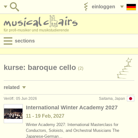
einloggen
anzeige veröffentlichen
für profi-musiker und musikstudierende
sections
anzeigen:
jobs - aufführung
kurse: baroque cello
(2)
jobs - unterrichten
related
jobs - verwaltung
Veröff.: 05 Jun 2026
Saitama, Japan
jobs - aufführung: violoncello
(26)
degree courses
International Winter Academy 2027
jobs - unterrichten: violoncello
(7)
11 - 19 Feb, 2027
kurse
Winter Academy 2027: International Masterclass for
kurse/
masterclass violoncello
(23)
musikwettbewerbe
Conductors, Soloists, and Orchestral Musicians The
Japanese-German…